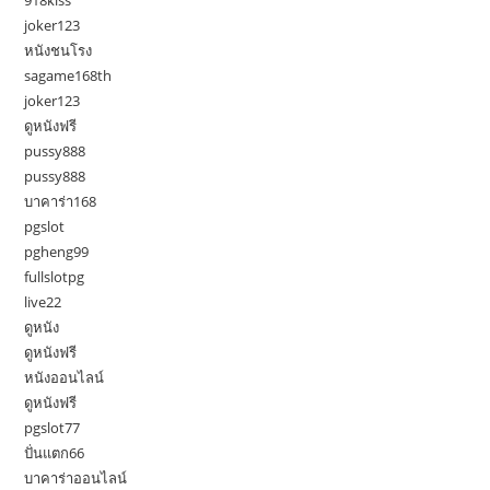
918kiss
สำหรับ
นักศึกษา
joker123
และ
คณาจารย์
หนังชนโรง
sagame168th
joker123
ดูหนังฟรี
pussy888
pussy888
บาคาร่า168
pgslot
pgheng99
fullslotpg
live22
ดูหนัง
ดูหนังฟรี
หนังออนไลน์
ดูหนังฟรี
pgslot77
ปั่นแตก66
บาคาร่าออนไลน์