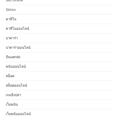
Slot Online
Slotxo
คาสิโน
คาสิโนออนไลน์
บาคาร่า
บาคาร่าออนไลน์
ปั่นแตก66
พนันออนไลน์
สล็อต
สล็อตออนไลน์
เกมยิงปลา
เว็บพนัน
เว็บพนันออนไลน์