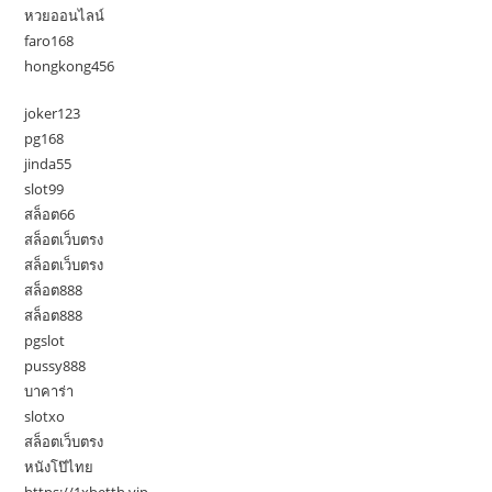
หวยออนไลน์
faro168
hongkong456
joker123
pg168
jinda55
slot99
สล็อต66
สล็อตเว็บตรง
สล็อตเว็บตรง
สล็อต888
สล็อต888
pgslot
pussy888
บาคาร่า
slotxo
สล็อตเว็บตรง
หนังโป๊ไทย