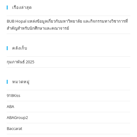
เรื่องล่าสุด
BUB Hopal แหล่งข้อมูลเกี่ยวกับมหาวิทยาลัย และกิจกรรมทางวิชาการที่
สำคัญสำหรับนักศึกษาและคณาจารย์
คลังเก็บ
กุมภาพันธ์ 2025
หมวดหมู่
918Kiss
ABA
ABAGroup2
Baccarat