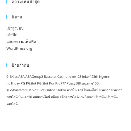
ความเห็นล่าสุด
นิยาม
เข้าสู่ระบบ
เข้าฟีด
แสดงความเห็นฟีด
WordPress.org
ป้ายกำกับ
918Kiss
ABA
ABAGroup2
Baccarat
Casino
Joker123
Joker123th
Ngernn
no1huay
PG
PGSlot
PG Slot
PunPro777
Pussy888
sagame168th
sexybaccarat168
Slot
Slot Online
Slotxo
คาสิโน
คาสิโนออนไลน์
บาคาร่า
บาคาร่า
ออนไลน์
ปั่นแตก66
พนันออนไลน์
สล็อต
สล็อตออนไลน์
เกมยิงปลา
เว็บพนัน
เว็บพนัน
ออนไลน์