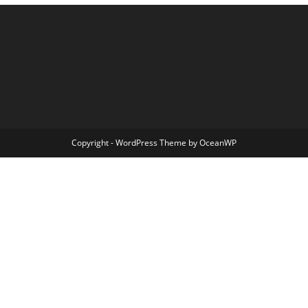
Copyright - WordPress Theme by OceanWP