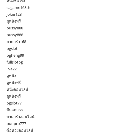
คณาจารย์
หนังชนโรง
sagame168th
joker123
ดูหนังฟรี
pussy888
pussy888
บาคาร่า168
pgslot
pgheng99
fullslotpg
live22
ดูหนัง
ดูหนังฟรี
หนังออนไลน์
ดูหนังฟรี
pgslot77
ปั่นแตก66
บาคาร่าออนไลน์
punpro777
ซื้อหวยออนไลน์