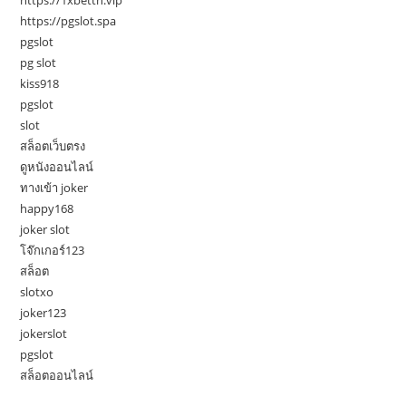
https://1xbetth.vip
https://pgslot.spa
pgslot
pg slot
kiss918
pgslot
slot
สล็อตเว็บตรง
ดูหนังออนไลน์
ทางเข้า joker
happy168
joker slot
โจ๊กเกอร์123
สล็อต
slotxo
joker123
jokerslot
pgslot
สล็อตออนไลน์