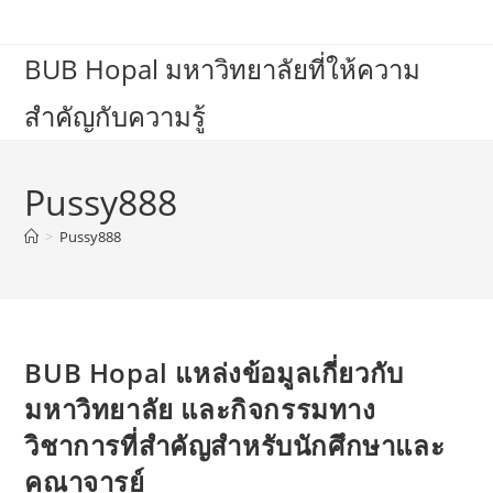
Skip
to
BUB Hopal มหาวิทยาลัยที่ให้ความ
content
สำคัญกับความรู้
Pussy888
>
Pussy888
BUB Hopal แหล่งข้อมูลเกี่ยวกับ
มหาวิทยาลัย และกิจกรรมทาง
วิชาการที่สำคัญสำหรับนักศึกษาและ
คณาจารย์