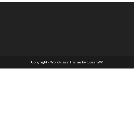
Copyright - WordPress Theme by OceanWP