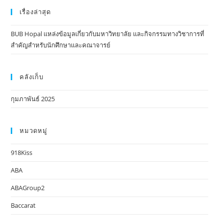
เรื่องล่าสุด
BUB Hopal แหล่งข้อมูลเกี่ยวกับมหาวิทยาลัย และกิจกรรมทางวิชาการที่
สำคัญสำหรับนักศึกษาและคณาจารย์
คลังเก็บ
กุมภาพันธ์ 2025
หมวดหมู่
918Kiss
ABA
ABAGroup2
Baccarat