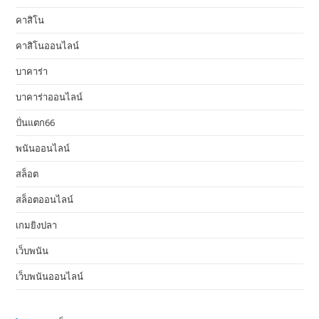
คาสิโน
คาสิโนออนไลน์
บาคาร่า
บาคาร่าออนไลน์
ปั่นแตก66
พนันออนไลน์
สล็อต
สล็อตออนไลน์
เกมยิงปลา
เว็บพนัน
เว็บพนันออนไลน์