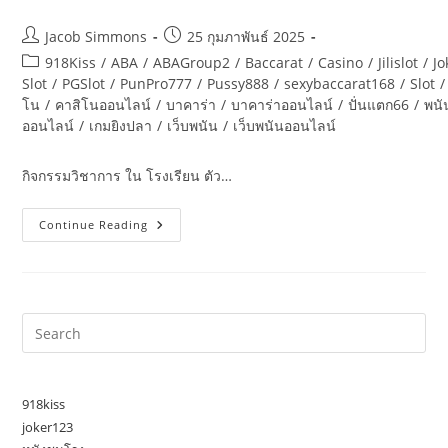
Post
Post
Jacob Simmons
25 กุมภาพันธ์ 2025
author:
published:
Post
918Kiss
/
ABA
/
ABAGroup2
/
Baccarat
/
Casino
/
Jilislot
/
Jo
category:
Slot
/
PGSlot
/
PunPro777
/
Pussy888
/
sexybaccarat168
/
Slot
/
โน
/
คาสิโนออนไลน์
/
บาคาร่า
/
บาคาร่าออนไลน์
/
ปั่นแตก66
/
พนั
ออนไลน์
/
เกมยิงปลา
/
เว็บพนัน
/
เว็บพนันออนไลน์
กิจกรรมวิชาการ ใน โรงเรียน ตัว…
BUB
Continue Reading
Hopal
แหล่ง
ข้อมูล
เกี่ยว
กับ
มหาวิทยาลัย
และ
กิจกรรม
ทาง
วิชาการ
ที่
สำคัญ
918kiss
สำหรับ
นักศึกษา
joker123
และ