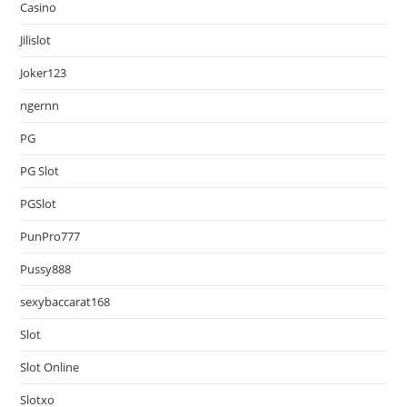
Casino
Jilislot
Joker123
ngernn
PG
PG Slot
PGSlot
PunPro777
Pussy888
sexybaccarat168
Slot
Slot Online
Slotxo