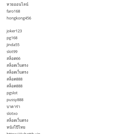
หวยออนไลน์
faro168
hongkong456
joker123
pg168
jinda55
slot99
สล็อต66
สล็อตเว็บตรง
สล็อตเว็บตรง
สล็อต888
สล็อต888
pgslot
pussy888
บาคาร่า
slotxo
สล็อตเว็บตรง
หนังโป๊ไทย