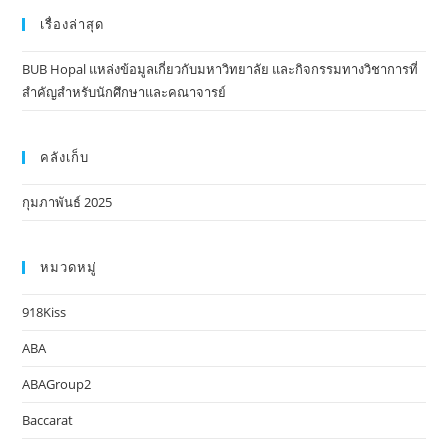
เรื่องล่าสุด
BUB Hopal แหล่งข้อมูลเกี่ยวกับมหาวิทยาลัย และกิจกรรมทางวิชาการที่
สำคัญสำหรับนักศึกษาและคณาจารย์
คลังเก็บ
กุมภาพันธ์ 2025
หมวดหมู่
918Kiss
ABA
ABAGroup2
Baccarat