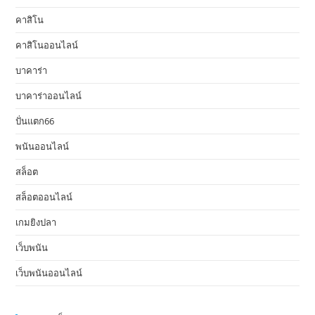
คาสิโน
คาสิโนออนไลน์
บาคาร่า
บาคาร่าออนไลน์
ปั่นแตก66
พนันออนไลน์
สล็อต
สล็อตออนไลน์
เกมยิงปลา
เว็บพนัน
เว็บพนันออนไลน์