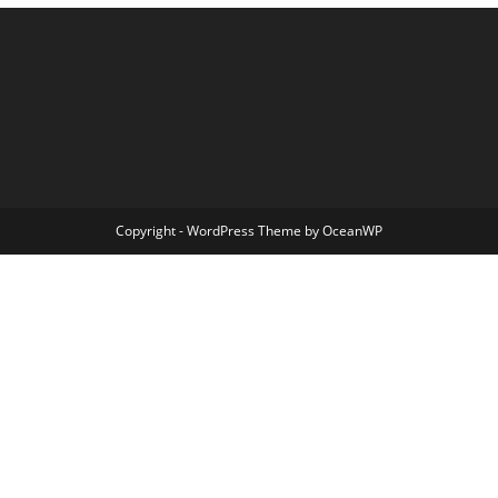
Copyright - WordPress Theme by OceanWP