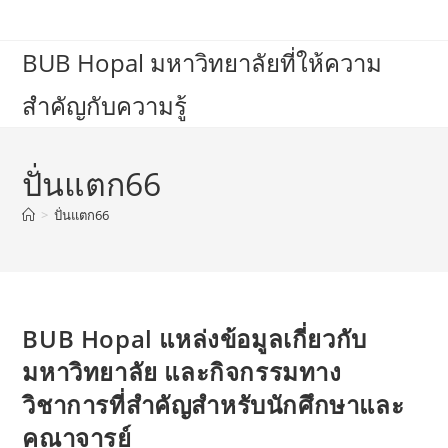
Skip
to
BUB Hopal มหาวิทยาลัยที่ให้ความ
content
สำคัญกับความรู้
ปั่นแตก66
>
ปั่นแตก66
BUB Hopal แหล่งข้อมูลเกี่ยวกับ
มหาวิทยาลัย และกิจกรรมทาง
วิชาการที่สำคัญสำหรับนักศึกษาและ
คณาจารย์