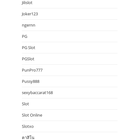
Jilislot
Joker123
ngernn
PG
PG Slot
PGSlot
PunPro777
Pussy888
sexybaccarat168
Slot
Slot Online
Slotxo
คาสิโน