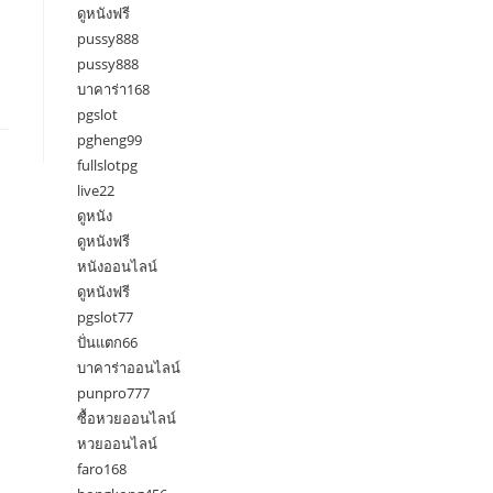
ดูหนังฟรี
pussy888
pussy888
บาคาร่า168
pgslot
pgheng99
fullslotpg
live22
ดูหนัง
ดูหนังฟรี
หนังออนไลน์
ดูหนังฟรี
pgslot77
ปั่นแตก66
บาคาร่าออนไลน์
punpro777
ซื้อหวยออนไลน์
หวยออนไลน์
faro168