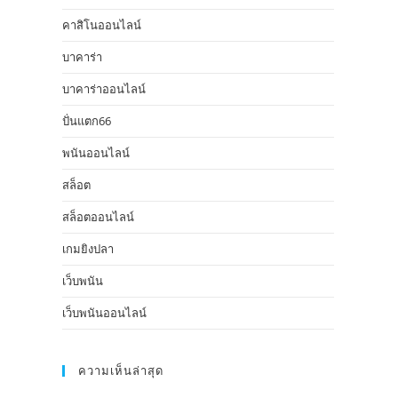
คาสิโนออนไลน์
บาคาร่า
บาคาร่าออนไลน์
ปั่นแตก66
พนันออนไลน์
สล็อต
สล็อตออนไลน์
เกมยิงปลา
เว็บพนัน
เว็บพนันออนไลน์
ความเห็นล่าสุด