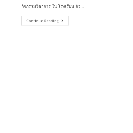
กิจกรรมวิชาการ ใน โรงเรียน ตัว…
BUB
Continue Reading
Hopal
แหล่ง
ข้อมูล
เกี่ยว
กับ
มหาวิทยาลัย
และ
กิจกรรม
ทาง
วิชาการ
ที่
สำคัญ
สำหรับ
นักศึกษา
และ
คณาจารย์