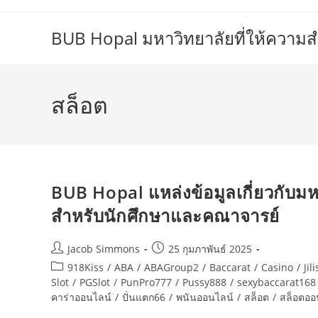
Skip
to
BUB Hopal มหาวิทยาลัยที่ให้ความส
content
สล็อต
BUB Hopal แหล่งข้อมูลเกี่ยวกับม
สำหรับนักศึกษาและคณาจารย์
Post
Post
Jacob Simmons
25 กุมภาพันธ์ 2025
author:
published:
Post
918Kiss
/
ABA
/
ABAGroup2
/
Baccarat
/
Casino
/
Jili
category:
Slot
/
PGSlot
/
PunPro777
/
Pussy888
/
sexybaccarat168
คาร่าออนไลน์
/
ปั่นแตก66
/
พนันออนไลน์
/
สล็อต
/
สล็อตออ