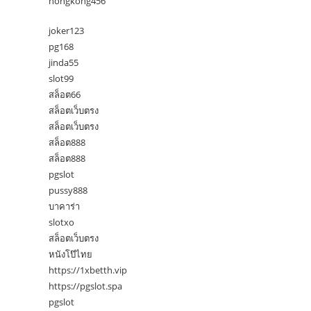
hongkong456
joker123
pg168
jinda55
slot99
สล็อต66
สล็อตเว็บตรง
สล็อตเว็บตรง
สล็อต888
สล็อต888
pgslot
pussy888
บาคาร่า
slotxo
สล็อตเว็บตรง
หนังโป๊ไทย
https://1xbetth.vip
https://pgslot.spa
pgslot